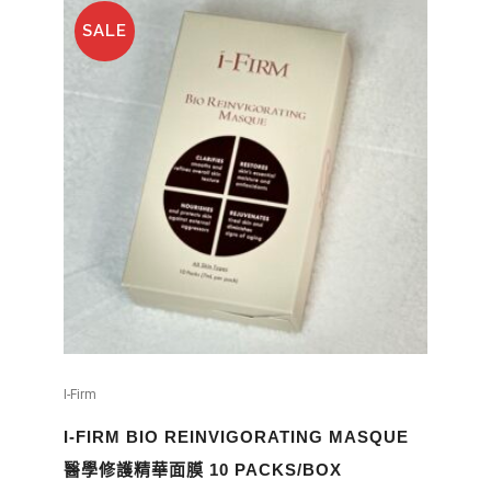
SALE
I-Firm
I-FIRM BIO REINVIGORATING MASQUE
醫學修護精華面膜 10 PACKS/BOX