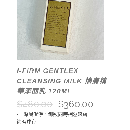
I-FIRM GENTLEX
CLEANSING MILK 煥膚精
華潔面乳 120ML
$
480.00
$
360.00
深層潔淨，卸妝同時補濕嫩膚
尚有庫存