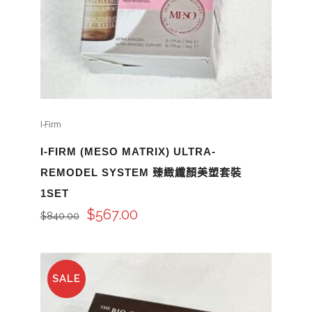
I-Firm
I-FIRM (MESO MATRIX) ULTRA-
REMODEL SYSTEM 臻緻纖顏美塑套裝
1SET
$
567.00
$
840.00
SALE