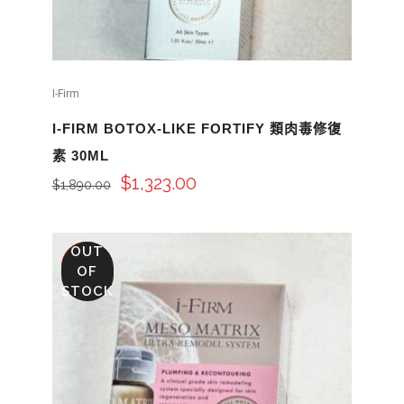
I-Firm
I-FIRM BOTOX-LIKE FORTIFY 類肉毒修復
素 30ML
$
1,323.00
$
1,890.00
OUT
SALE
OF
STOCK