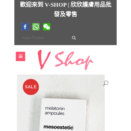
歡迎來到 V-SHOP | 欣欣護膚用品批
發及零售
SALE