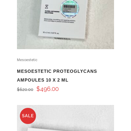
Mesoestetic
MESOESTETIC PROTEOGLYCANS
AMPOULES 10 X 2 ML
$
496.00
$
620.00
SALE