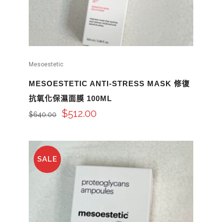
Mesoestetic
MESOESTETIC ANTI-STRESS MASK 修復
抗氧化保濕面膜 100ML
$
512.00
$
640.00
SALE