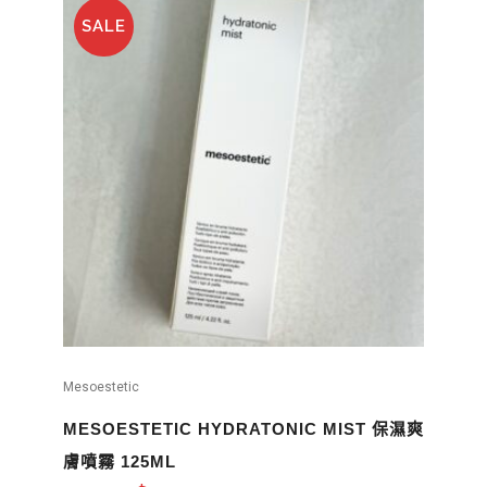
SALE
Mesoestetic
MESOESTETIC HYDRATONIC MIST 保濕爽
膚噴霧 125ML