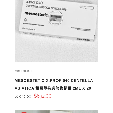
Mesoestetic
MESOESTETIC X.PROF 040 CENTELLA
ASIATICA 積雪草抗炎修復精華 2ML X 20
$
832.00
$
1,040.00