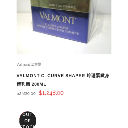
Valmont 法爾曼
VALMONT C. CURVE SHAPER 玲瓏緊緻身
體乳霜 200ML
$
1,248.00
$
2,820.00
OUT
SALE
OF
STOCK