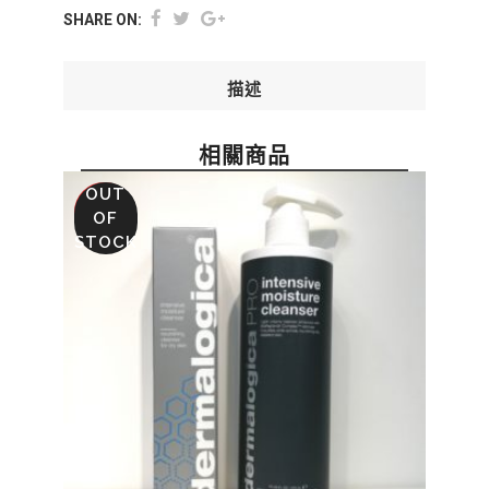
SHARE ON:
描述
相關商品
OUT
SALE
OF
STOCK