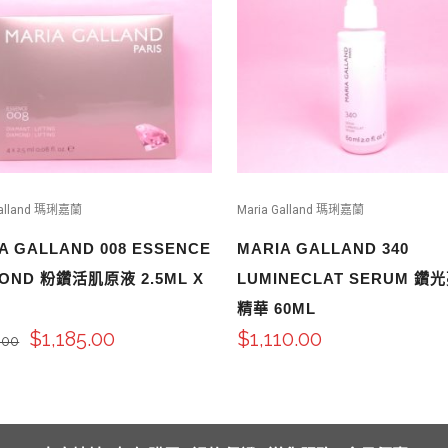
Galland 瑪琍嘉蘭
Maria Galland 瑪琍嘉蘭
A GALLAND 008 ESSENCE
MARIA GALLAND 340
MOND 粉鑽活肌原液 2.5ML X
LUMINECLAT SERUM 鑽
精華 60ML
$
1,185.00
$
1,110.00
.00