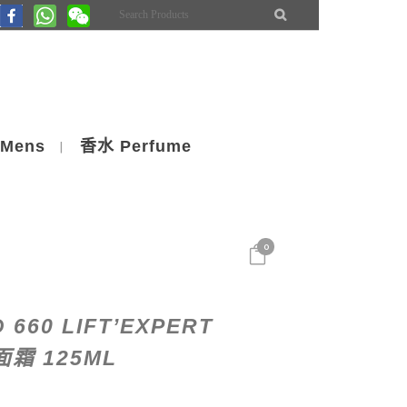
Mens
香水 Perfume
0
 660 LIFT’EXPERT
霜 125ML