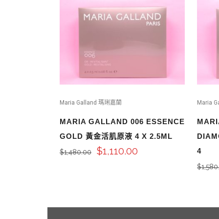
Maria Galland 瑪琍嘉蘭
Maria 
MARIA GALLAND 006 ESSENCE
MARI
GOLD 黃金活肌原液 4 X 2.5ML
DIA
$
1,110.00
4
$
1,480.00
$
1,580