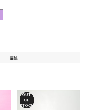
描述
OUT
OF
STOCK