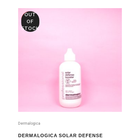
OUT
SALE
OF
STOCK
Dermalogica
DERMALOGICA SOLAR DEFENSE