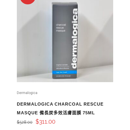
Dermalogica
DERMALOGICA CHARCOAL RESCUE
MASQUE 備長炭多效活膚面膜 75ML
$
311.00
$
528.00