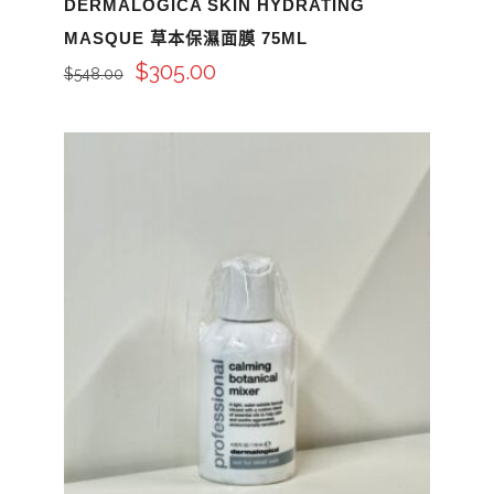
DERMALOGICA SKIN HYDRATING
MASQUE 草本保濕面膜 75ML
$
305.00
$
548.00