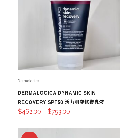
Dermalogica
DERMALOGICA DYNAMIC SKIN
RECOVERY SPF50 活力肌膚修復乳液
$
462.00
–
$
753.00