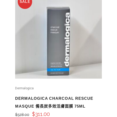
SALE
Dermalogica
DERMALOGICA CHARCOAL RESCUE
MASQUE 備長炭多效活膚面膜 75ML
$
311.00
$
528.00