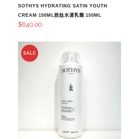
SOTHYS HYDRATING SATIN YOUTH
CREAM 150ML胜肽水漾乳霜 150ML
$
640.00
SALE