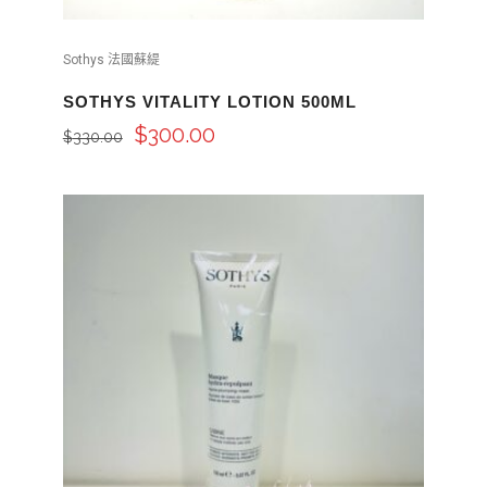
Sothys 法國蘇緹
SOTHYS VITALITY LOTION 500ML
$
300.00
$
330.00