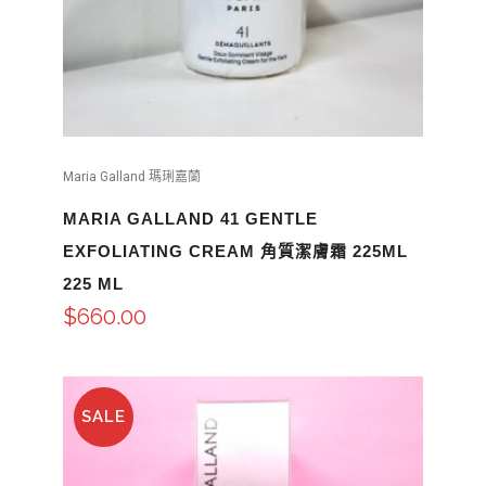
Maria Galland 瑪琍嘉蘭
MARIA GALLAND 41 GENTLE
EXFOLIATING CREAM 角質潔膚霜 225ML
225 ML
$
660.00
SALE