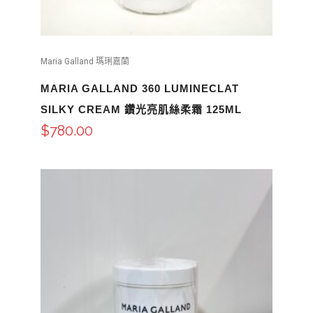
Maria Galland 瑪琍嘉蘭
MARIA GALLAND 360 LUMINECLAT
SILKY CREAM 鑽光亮肌絲柔霜 125ML
$
780.00