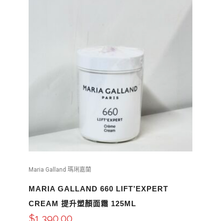
Maria Galland 瑪琍嘉蘭
MARIA GALLAND 660 LIFT’EXPERT
CREAM 提升塑顏面霜 125ML
$
1,390.00