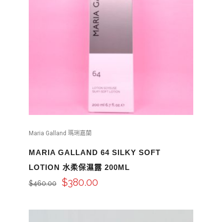
Maria Galland 瑪琍嘉蘭
MARIA GALLAND 64 SILKY SOFT
LOTION 水柔保濕露 200ML
$
380.00
$
460.00