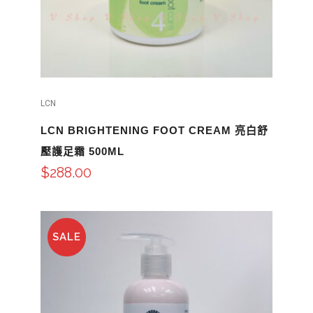
LCN
LCN BRIGHTENING FOOT CREAM 亮白舒
壓護足霜 500ML
$
288.00
SALE