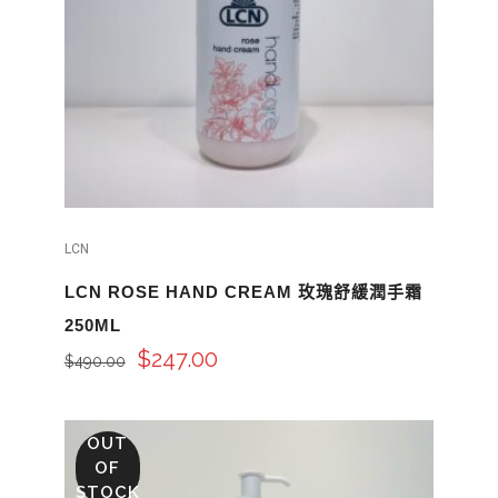
LCN
LCN ROSE HAND CREAM 玫瑰舒緩潤手霜
250ML
$
247.00
$
490.00
OUT
OF
STOCK