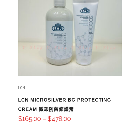
LCN
LCN MICROSILVER BG PROTECTING
CREAM 微銀防菌修護膏
$
165.00
–
$
478.00