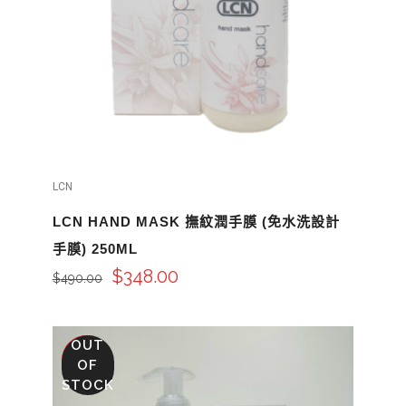
LCN
LCN HAND MASK 撫紋潤手膜 (免水洗設計
手膜) 250ML
$
348.00
$
490.00
OUT
SALE
OF
STOCK