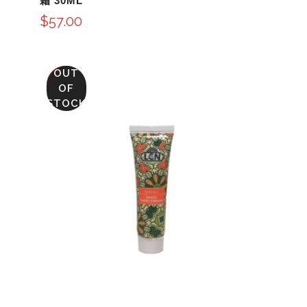
霜 30ML
$
57.00
OUT
SALE
OF
STOCK