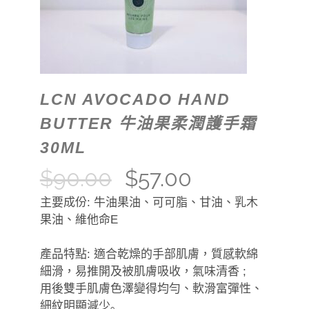
LCN AVOCADO HAND
BUTTER 牛油果柔潤護手霜
30ML
$
90.00
$
57.00
主要成份: 牛油果油、可可脂、甘油、乳木
果油、維他命E
產品特點: 適合乾燥的手部肌膚，質感軟綿
細滑，易推開及被肌膚吸收，氣味清香 ;
用後雙手肌膚色澤變得均勻、軟滑富彈性、
細紋明顯減少｡