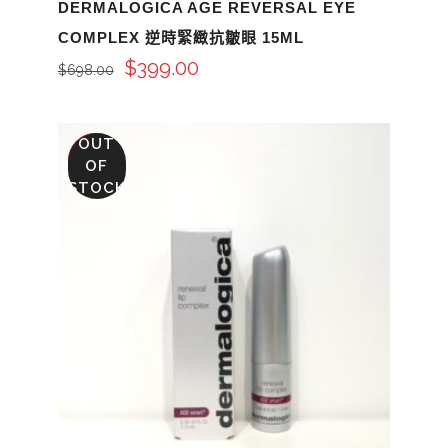
DERMALOGICA AGE REVERSAL EYE
COMPLEX 逆時緊緻抗皺眼 15ML
$
399.00
$
698.00
OUT
SALE
OF
STOCK