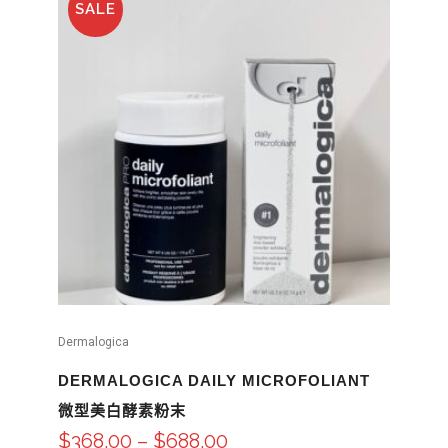
SALE
Dermalogica
DERMALOGICA DAILY MICROFOLIANT
微型美白酵素粉末
$
368.00
–
$
688.00