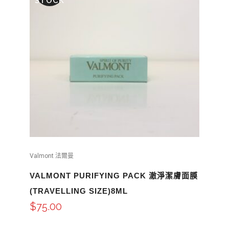
STOCK
Valmont 法爾曼
VALMONT PURIFYING PACK 澈淨潔膚面膜
(TRAVELLING SIZE)8ML
$
75.00