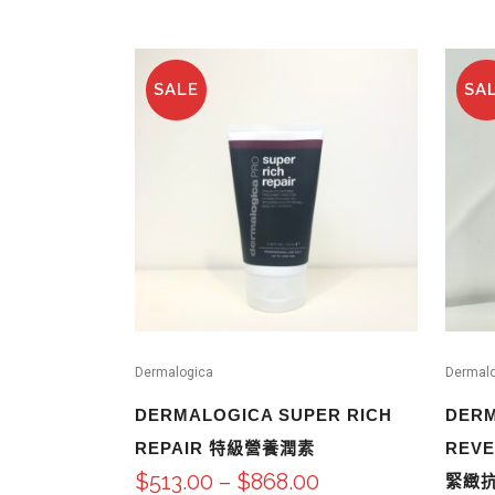
SALE
SA
Dermalogica
Dermal
DERMALOGICA SUPER RICH
DERM
REPAIR 特級營養潤素
REVE
$
513.00
–
$
868.00
緊緻抗