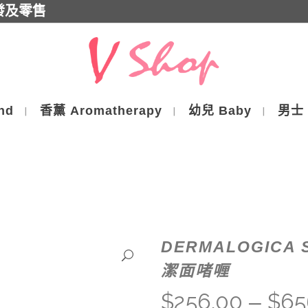
批發及零售
nd
香薰 Aromatherapy
幼兒 Baby
男士 
DERMALOGICA S
潔面啫喱
$
256.00
$
65
–