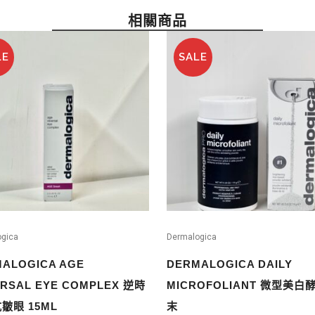
相關商品
LE
SALE
ogica
Dermalogica
ALOGICA AGE
DERMALOGICA DAILY
RSAL EYE COMPLEX 逆時
MICROFOLIANT 微型美白
皺眼 15ML
末