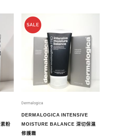
SALE
Dermalogica
DERMALOGICA INTENSIVE
酵素粉
MOISTURE BALANCE 深切保濕
修護霜