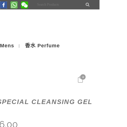
Mens
香水 Perfume
0
PECIAL CLEANSING GEL
6.00