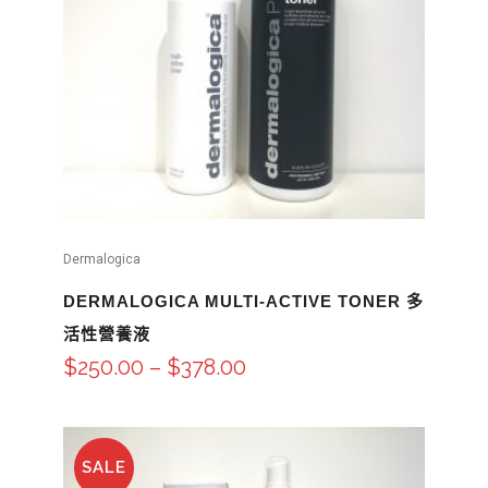
Dermalogica
DERMALOGICA MULTI-ACTIVE TONER 多
活性營養液
$
250.00
–
$
378.00
SALE