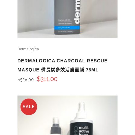
Dermalogica
DERMALOGICA CHARCOAL RESCUE
MASQUE 備長炭多效活膚面膜 75ML
$
311.00
$
528.00
SALE