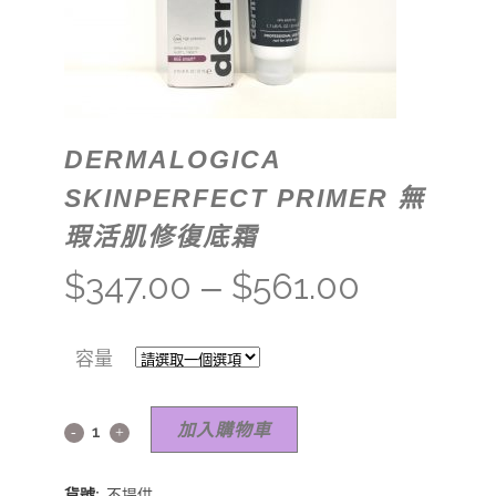
DERMALOGICA
SKINPERFECT PRIMER 無
瑕活肌修復底霜
$
347.00
$
561.00
–
容量
加入購物車
貨號:
不提供