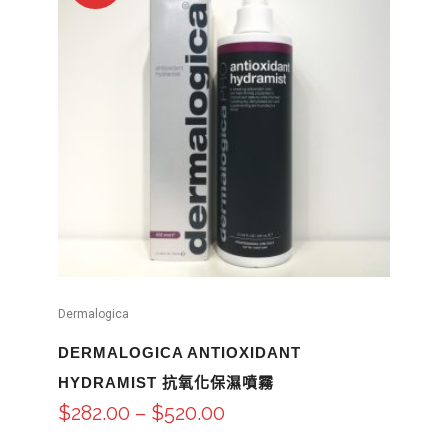
Dermalogica
DERMALOGICA ANTIOXIDANT
HYDRAMIST 抗氧化保濕噴霧
$
282.00
–
$
520.00