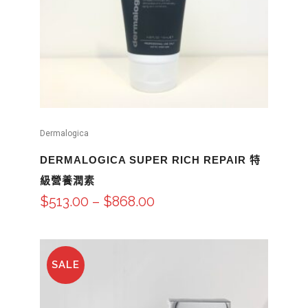
Dermalogica
DERMALOGICA SUPER RICH REPAIR 特
級營養潤素
$
513.00
–
$
868.00
SALE