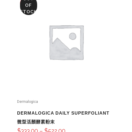
SALE
OF
STOCK
Dermalogica
DERMALOGICA DAILY SUPERFOLIANT
微型活顏酵素粉末
$
333.00
–
$
522.00