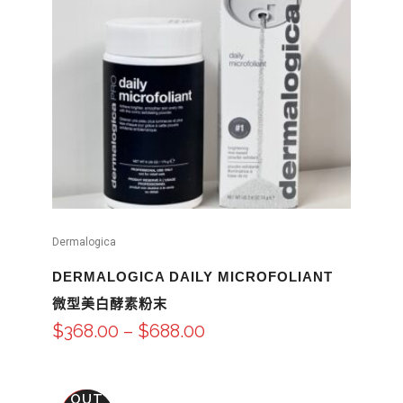
Dermalogica
DERMALOGICA DAILY MICROFOLIANT
微型美白酵素粉末
$
368.00
–
$
688.00
OUT