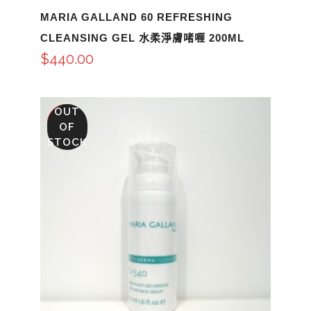
MARIA GALLAND 60 REFRESHING
CLEANSING GEL 水柔淨膚啫喱 200ML
$
440.00
OUT
SALE
OF
STOCK