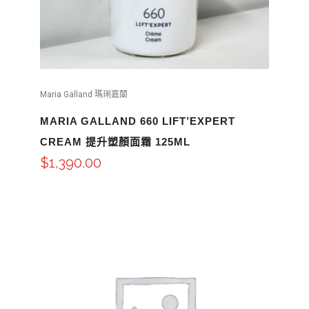
Maria Galland 瑪琍嘉蘭
MARIA GALLAND 660 LIFT’EXPERT
CREAM 提升塑顏面霜 125ML
$
1,390.00