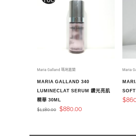
STOCK
Maria Galland 瑪琍嘉蘭
Maria 
MARIA GALLAND 340
MARI
LUMINECLAT SERUM 鑽光亮肌
SOFT
$
860
精華 30ML
$
880.00
$
1,180.00