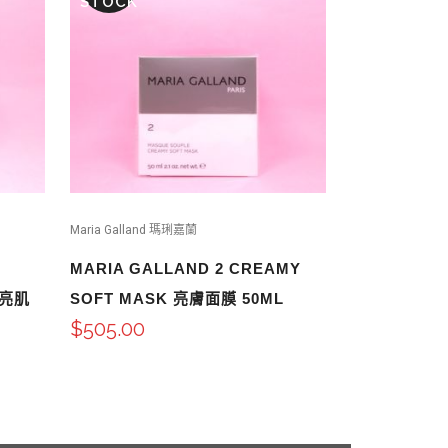
STOCK
Maria Galland 瑪琍嘉蘭
MARIA GALLAND 2 CREAMY
光亮肌
SOFT MASK 亮膚面膜 50ML
$
505.00