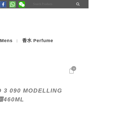
Mens
香水 Perfume
0
 3 090 MODELLING
460ML