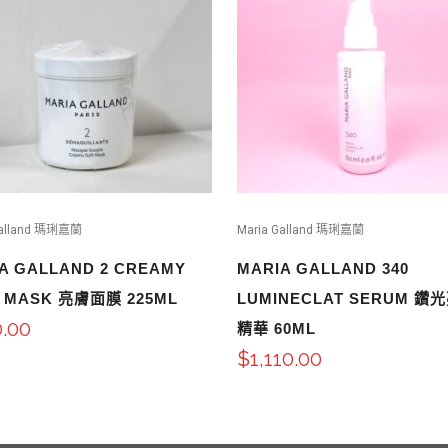
Galland 瑪琍嘉蘭
Maria Galland 瑪琍嘉蘭
A GALLAND 2 CREAMY
MARIA GALLAND 340
 MASK 亮膚面膜 225ML
LUMINECLAT SERUM 鑽
.00
精華 60ML
$
1,110.00