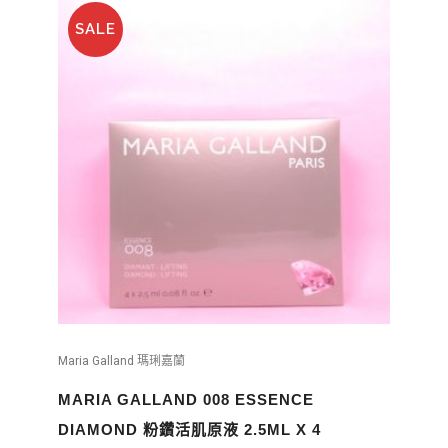
SALE
Maria Galland 瑪琍嘉蘭
MARIA GALLAND 008 ESSENCE
DIAMOND 粉鑽活肌原液 2.5ML X 4