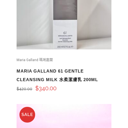
Maria Galland 瑪琍嘉蘭
MARIA GALLAND 61 GENTLE
CLEANSING MILK 水柔潔膚乳 200ML
$
340.00
$
420.00
SALE