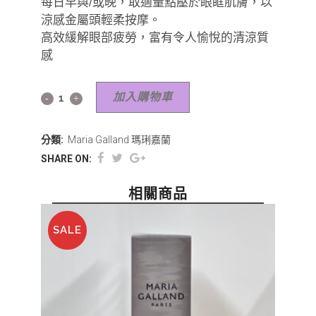
每日早與/或晚，取適量點壓於眼眶肌膚，以
涼感金屬頭輕柔按摩。
高效緩解眼部疲勞，富有令人愉悅的清涼質
感
加入購物車
分類:
Maria Galland 瑪琍嘉蘭
SHARE ON:
相關商品
SALE