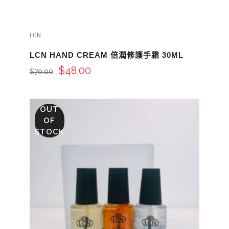
LCN
LCN HAND CREAM 倍潤修護手霜 30ML
$
48.00
$
70.00
OUT
SALE
OF
STOCK