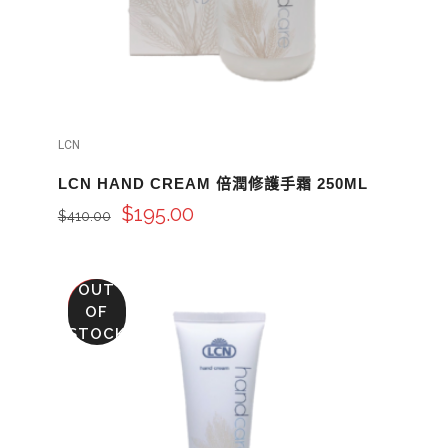
LCN
LCN HAND CREAM 倍潤修護手霜 250ML
$
195.00
$
410.00
OUT
SALE
OF
STOCK