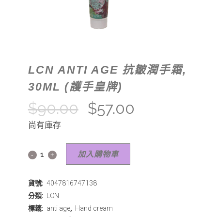
LCN ANTI AGE 抗皺潤手霜,
30ML (護手皇牌)
$
90.00
$
57.00
尚有庫存
加入購物車
貨號:
4047816747138
分類:
LCN
標籤:
anti age
,
Hand cream