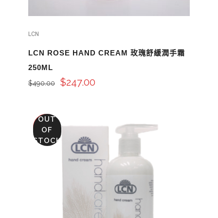
LCN
LCN ROSE HAND CREAM 玫瑰舒緩潤手霜
250ML
$
247.00
$
490.00
OUT
SALE
OF
STOCK