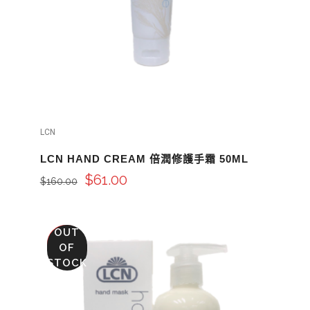
LCN
LCN HAND CREAM 倍潤修護手霜 50ML
$
61.00
$
160.00
OUT
SALE
OF
STOCK