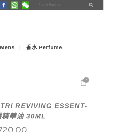
Mens
香水 Perfume
0
TRI REVIVING ESSENT-
護精華油 30ML
,720.00