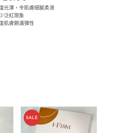
復光澤，令肌膚細膩柔滑
少泛紅現象
復肌膚飽滿彈性
SALE