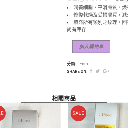
潤養細胞，平滑膚質，煥
修復乾燥及受損膚質，減
填充所有類別之紋理，回
尚有庫存
加入購物車
分類:
I-Firm
SHARE ON:
相關商品
LE
SALE