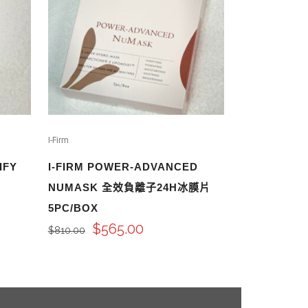
I-Firm
IFY
I-FIRM POWER-ADVANCED
NUMASK 全效負離子24H冰膜片
5PC/BOX
$
565.00
$
810.00