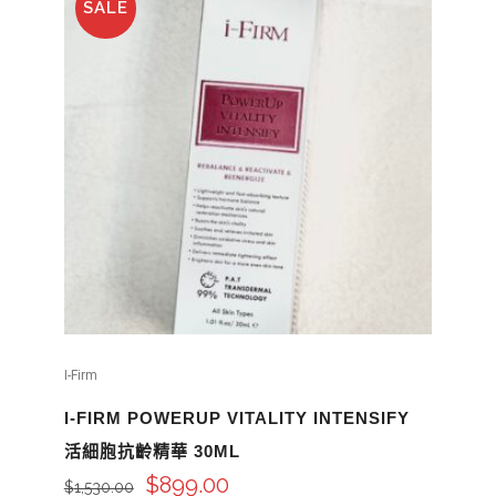
SALE
I-Firm
I-FIRM POWERUP VITALITY INTENSIFY
活細胞抗齡精華 30ML
$
899.00
$
1,530.00