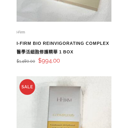
I-Firm
I-FIRM BIO REINVIGORATING COMPLEX
醫學活細胞修護精華 1 BOX
$
994.00
$
1,480.00
SALE