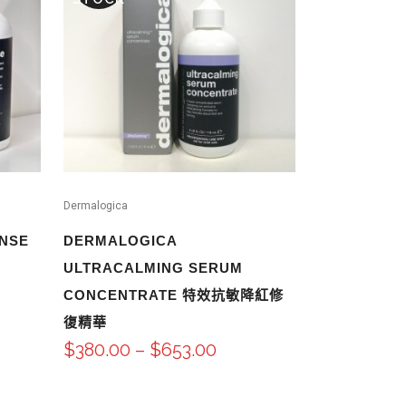
Dermalogica
NSE
DERMALOGICA
ULTRACALMING SERUM
CONCENTRATE 特效抗敏降紅修
復精華
$
380.00
–
$
653.00