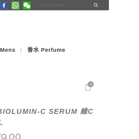
Mens
香水 Perfume
0
BIOLUMIN-C SERUM 維C
L
79.00