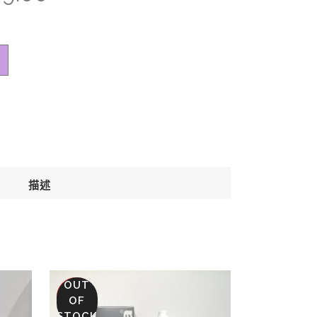
描述
OUT
SALE
OF
STOCK