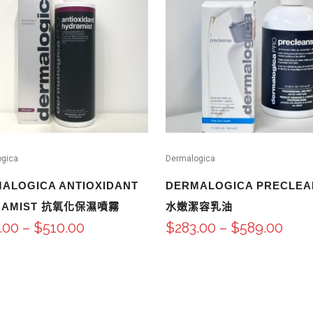
ogica
Dermalogica
ALOGICA ANTIOXIDANT
DERMALOGICA PRECLEA
RAMIST 抗氧化保濕噴霧
水嫩潔容乳油
.00
–
$
510.00
$
283.00
–
$
589.00