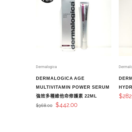
Dermalogica
Dermal
DERMALOGICA AGE
DERM
MULTIVITAMIN POWER SERUM
HYD
$
282
強效多種維他命修護素 22ML
$
442.00
$
968.00