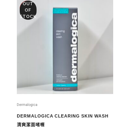
OUT
SALE
OF
STOCK
Dermalogica
DERMALOGICA CLEARING SKIN WASH
清爽潔面啫喱