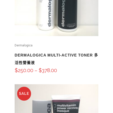
Dermalogica
DERMALOGICA MULTI-ACTIVE TONER 多
活性營養液
$
250.00
–
$
378.00
SALE