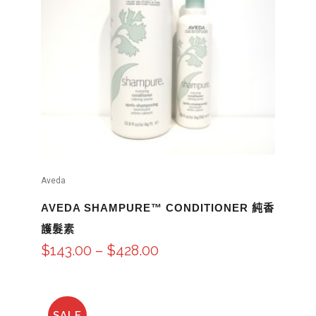
Aveda
AVEDA SHAMPURE™ CONDITIONER 純香
護髮素
$
143.00
–
$
428.00
SALE