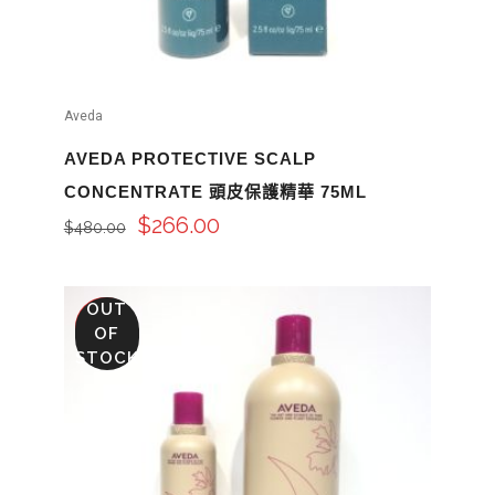
Aveda
AVEDA PROTECTIVE SCALP
CONCENTRATE 頭皮保護精華 75ML
$
266.00
$
480.00
OUT
SALE
OF
STOCK