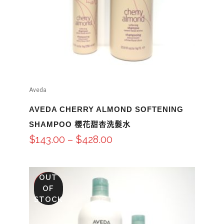
Aveda
AVEDA CHERRY ALMOND SOFTENING
SHAMPOO 櫻花甜杏洗髮水
$
143.00
–
$
428.00
OUT
SALE
OF
STOCK