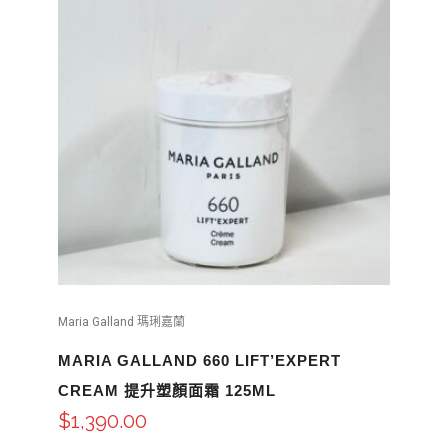
Maria Galland 瑪琍嘉蘭
MARIA GALLAND 660 LIFT’EXPERT
CREAM 提升塑顏面霜 125ML
$
1,390.00