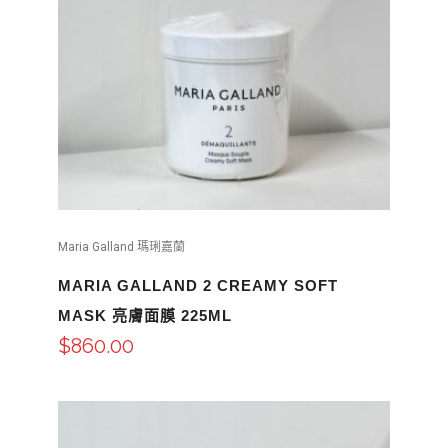
Maria Galland 瑪琍嘉蘭
MARIA GALLAND 2 CREAMY SOFT
MASK 亮膚面膜 225ML
$
860.00