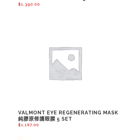
$
1,390.00
VALMONT EYE REGENERATING MASK
純膠原修護眼膜 5 SET
$
1,167.00