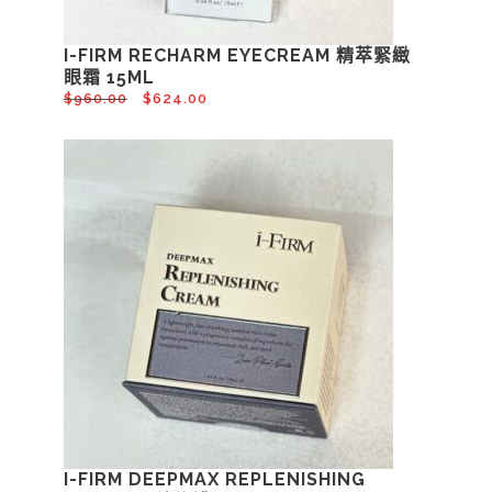
I-FIRM RECHARM EYECREAM 精萃緊緻
眼霜 15ML
$
960.00
$
624.00
I-FIRM DEEPMAX REPLENISHING