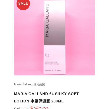
SALE
Maria Galland 瑪琍嘉蘭
MARIA GALLAND 64 SILKY SOFT
LOTION 水柔保濕露 200ML
$
380.00
$
460.00