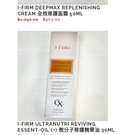
I-FIRM DEEPMAX REPLENISHING
CREAM 全效修護面霜 50ML
$
1,290.00
$
903.00
I-FIRM ULTRANUTRI REVIVING
ESSENT-OIL (+) 微分子修護精華油 30ML