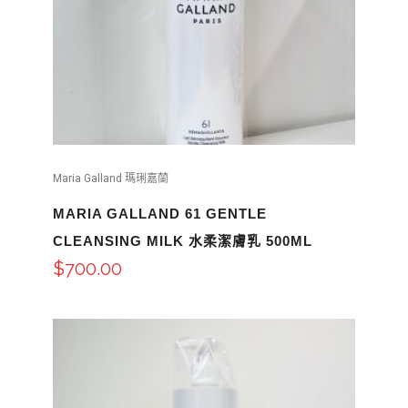
Maria Galland 瑪琍嘉蘭
MARIA GALLAND 61 GENTLE
CLEANSING MILK 水柔潔膚乳 500ML
$
700.00