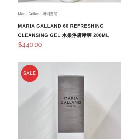
Maria Galland 瑪琍嘉蘭
MARIA GALLAND 60 REFRESHING
CLEANSING GEL 水柔淨膚啫喱 200ML
$
440.00
SALE