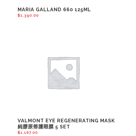
MARIA GALLAND 660 125ML
$
1,390.00
VALMONT EYE REGENERATING MASK
純膠原修護眼膜 5 SET
$
1,167.00