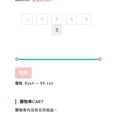
1
2
3
4
5
最
最
篩選
低
高
$340
$6,150
價
價
價格:
—
格
格
購物車CART
購物車內沒有任何商品。