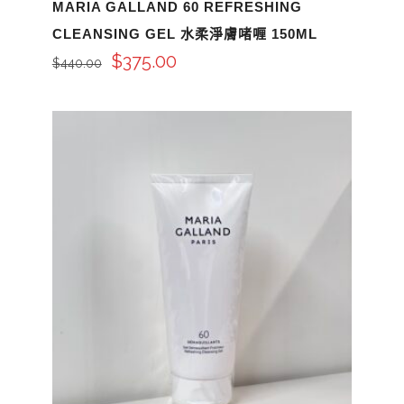
MARIA GALLAND 60 REFRESHING
CLEANSING GEL 水柔淨膚啫喱 150ML
$
375.00
$
440.00