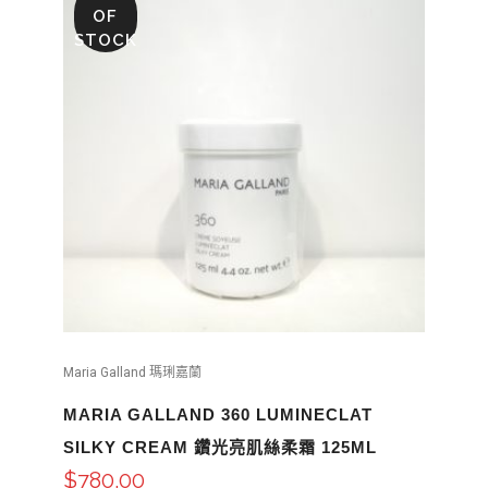
OF
STOCK
Maria Galland 瑪琍嘉蘭
MARIA GALLAND 360 LUMINECLAT
SILKY CREAM 鑽光亮肌絲柔霜 125ML
$
780.00