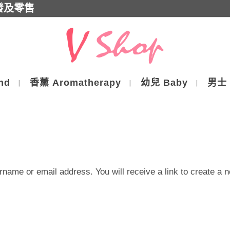
批發及零售
nd
香薰 Aromatherapy
幼兒 Baby
男士 
name or email address. You will receive a link to create a 